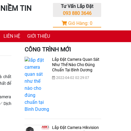
Tư Vấn Lắp Đặt
NIỀM TIN
093 880 3646
Giỏ Hàng:
0
LIÊN HỆ
GIỚI THIỆU
CÔNG TRÌNH MỚI
Lắp Đặt Camera Quan Sát
Như Thế Nào Cho Đúng
Chuẩn Tại Bình Dương
à chất
2022-04-02 02:29:07
hất để
camera
✅ Dịch
Lắp Đặt Camera Hikvision