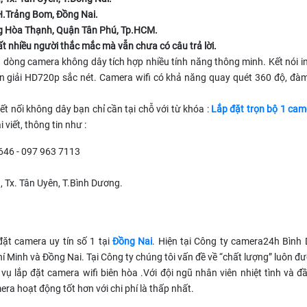
 H.Trảng Bom, Đồng Nai.
g Hòa Thạnh, Quận Tân Phú, Tp.HCM.
ất nhiều người thắc mắc mà vẫn chưa có câu trả lời.
à dòng camera không dây tích hợp nhiều tính năng thông minh. Kết nói i
hân giải HD720p sắc nét. Camera wifi có khả năng quay quét 360 độ, đàm
kết nối không dây bạn chỉ cần tại chỗ với từ khóa :
Lắp đặt trọn bộ 1 cam
i viết, thông tin như :
3646 - 097 963 7113
a, Tx. Tân Uyên, T.Bình Dương.
đặt camera uy tín số 1 tại
Đồng Nai
. Hiện tại Công ty camera24h Bình
í Minh và Đồng Nai. Tại Công ty chúng tôi vấn đề về “chất lượng” luôn đ
vụ lắp đặt camera wifi biên hòa .Với đội ngũ nhân viên nhiệt tình và đ
ra hoạt động tốt hơn với chi phí là thấp nhất.