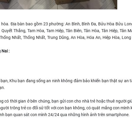
ên hòa. Địa bàn bao gồm 23 phường: An Bình, Bình Đa, Bửu Hòa Bửu Lon
, Quyết Thắng, Tam Hòa, Tam Hiệp, Tân Biên, Tân Hòa, Tân Hiệp, Tân Ma
 Thống Nhất, Thống Nhất, Trung Dũng, An Hòa, Hóa An, Hiệp Hòa, Long
 Nai :
a bạn, Khu bạn đang sống an ninh không đảm bảo khiến bạn thật sự an t
ạn.
 có thời gian ở bên chúng, bạn gửi con cho nhà trẻ hoặc thuê người giú
người trông trẻ co đối sử tốt với con bạn không, có quát mắng con mình
inh bạn quan sát con mình 24/24 qua những hình ảnh trên smartphone.