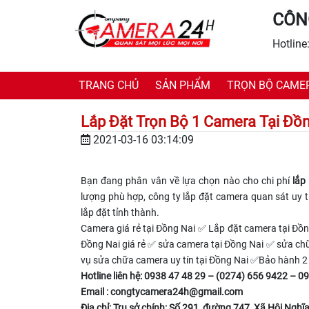
CÔN
Hotline
TRANG CHỦ
SẢN PHẨM
TRỌN BỘ CAME
Lắp Đặt Trọn Bộ 1 Camera Tại Đồ
2021-03-16 03:14:09
Bạn đang phân vân về lựa chọn nào cho chi phí
lắp
lượng phù hợp, công ty lắp đặt camera quan sát uy t
lắp đặt tỉnh thành.
Camera giá rẻ tại Đồng Nai ✅ Lắp đặt camera tại 
Đồng Nai giá rẻ ✅ sửa camera tại Đồng Nai ✅ sửa ch
vụ sửa chữa camera uy tín tại Đồng Nai ✅Bảo hành 2
Hotline liên hệ: 0938 47 48 29 – (0274) 656 9422 – 
Email :
congtycamera24h@gmail.com
Địa chỉ: Trụ sở chính: Số 291, đường 747, Xã Hội Nghĩa