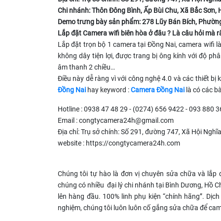
Chi nhánh: Thôn Đông Bình, Ấp Bùi Chu, Xã Bắc Sơn,
Demo trưng bày sản phẩm: 278 Lũy Bán Bích, Phườn
Lắp đặt Camera wifi biên hòa ở đâu ? Là câu hỏi mà r
Lắp đặt trọn bộ 1 camera tại Đồng Nai, camera wifi l
không dây tiện lợi, được trang bị ông kính với độ p
âm thanh 2 chiều…
Điều này dễ ràng vì với công nghệ 4.0 và các thiết bị 
Đồng Nai
hay keyword :
Camera Đồng Nai
là có các bà
Hotline : 0938 47 48 29 - (0274) 656 9422 - 093 880 
Email :
congtycamera24h@gmail.com
Địa chỉ: Trụ sở chính: Số 291, đường 747, Xã Hội Nghĩ
website : https://congtycamera24h.com
Chúng tôi tự hào là đơn vị chuyên sửa chữa và lắp 
chúng có nhiều đại lý chi nhánh tại Bình Dương, Hồ Ch
lên hàng đầu. 100% linh phụ kiện “chính hãng”. Dịch 
nghiệm, chúng tôi luôn luôn cố gắng sửa chữa để came