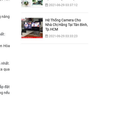
Dương
2021-06-29 03:37:12
ng nâng
Hệ Thống Camera Cho
Nhà Chị Hằng Tại Tân Bình,
Tp.HCM
ất:
2021-06-29 03:33:23
iên Hòa
 nhất.
xa qua
lắp đặt
ứng nếu