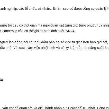
anh nghiệp, các tổ chức, cá nhân… là làm sao có được công cụ quản lý t
hưng tôi đâu có thời gian mà ngồi quan sát từng giờ, từng phút”. Tuy nhi
, camera ip còn có thể ghi lại hình ảnh suốt 24/24.
người lao động nói chung): đảm bảo họ sẽ việc tự giác hơn bao giờ hết,
ắc nhở. Với cách làm việc nhiệt tình và có kỷ luật dẫn tới năng suất l
ai
âu vẫn có thể quan sát và điều hành nhân sự 1 cách tối ưu nhất. Công v