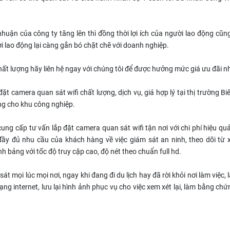
nhuận của công ty tăng lên thì đồng thời lợi ích của người lao động cũ
ời lao động lại càng gắn bó chặt chẽ với doanh nghiệp.
ất lượng hãy liên hệ ngay với chúng tôi để được hưởng mức giá ưu đãi nh
 camera quan sát wifi chất lượng, dịch vụ, giá hợp lý tại thị trường B
ng cho khu công nghiệp.
g cấp tư vấn lắp đặt camera quan sát wifi tận nơi với chi phí hiệu quả
ầy đủ nhu cầu của khách hàng về việc giám sát an ninh, theo dõi từ 
nh bảng với tốc độ truy cập cao, độ nét theo chuẩn full hd.
t mọi lúc mọi nơi, ngay khi đang đi du lịch hay đã rời khỏi nơi làm việc, 
g internet, lưu lại hình ảnh phục vụ cho việc xem xét lại, làm bằng ch