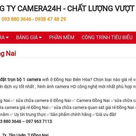
G TY CAMERA24H - CHẤT LƯỢNG VƯỢT 
:
093 880 3646
-
0938 47 48 29
RA
BẢNG GIÁ
PHẦN MỀM
CÔNG TRÌNH TIÊU BIỂU
ng Nai
 đặt trọn bộ 1 camera
wifi ở Đồng Nai Biên Hòa? Chọn loại nào giá rẻ v
ín dịch vụ tốt nhất , hình ảnh camera HD công nghệ mới nhất phù hợp n
Đồng Nai ✅ sửa chữa camera ở Đồng Nai ✅ Camera Đồng Nai ✅sửa chữa 
ữa camera giá rẻ Đồng Nai ✅ sửa chữa camera quan sát giá rẻ Đồng Nai 
 năm ✅ Uy tín trung thực ✅Sản phẩm chính hãng ✅Giá ưu đãi!
093 880 3646 – 097 963 7113
, Tx. Tân Uyên, T.Đồng Nai.