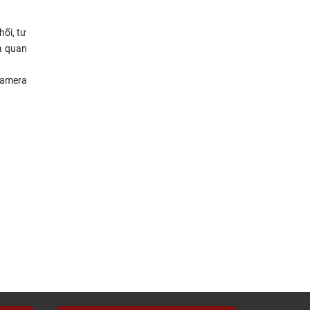
ối, tư
ra quan
camera