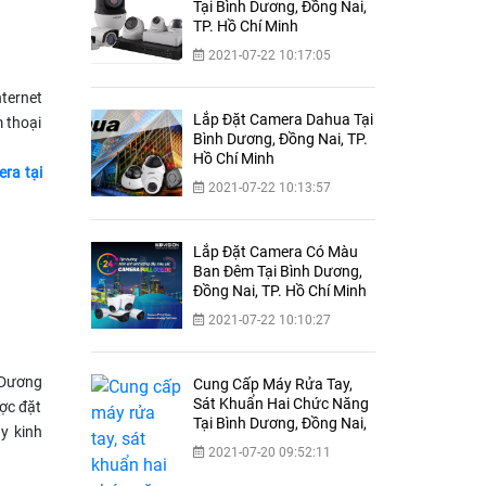
Tại Bình Dương, Đồng Nai,
TP. Hồ Chí Minh
2021-07-22 10:17:05
nternet
Lắp Đặt Camera Dahua Tại
 thoại
Bình Dương, Đồng Nai, TP.
Hồ Chí Minh
era tại
2021-07-22 10:13:57
Lắp Đặt Camera Có Màu
Ban Đêm Tại Bình Dương,
Đồng Nai, TP. Hồ Chí Minh
2021-07-22 10:10:27
 Dương
Cung Cấp Máy Rửa Tay,
Sát Khuẩn Hai Chức Năng
ược đặt
Tại Bình Dương, Đồng Nai,
ầy kinh
TP.HCM
2021-07-20 09:52:11