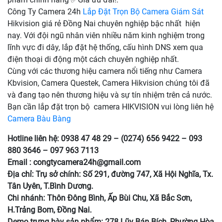
Công Ty Camera 24h
Lắp Đặt Trọn Bộ Camera Giám Sát
Hikvision giá rẻ Đồng Nai chuyên nghiệp bậc nhất hiện
nay. Với đội ngũ nhân viên nhiều năm kinh nghiệm trong
lĩnh vực đi dây, lắp đặt hệ thống, cấu hình DNS xem qua
điện thoại di động một cách chuyên nghiệp nhất.
Cùng với các thương hiệu camera nổi tiếng như Camera
Kbvision, Camera Questek, Camera Hikvision chúng tôi đã
và đang tạo nên thương hiệu và sự tín nhiệm trên cả nước.
Bạn cần lắp đặt trọn bộ camera HIKVISION vui lòng liên hệ
Camera Bàu Bàng
Hotline liên hệ: 0938 47 48 29 – (0274) 656 9422 – 093
880 3646 – 097 963 7113
Email :
congtycamera24h@gmail.com
Địa chỉ: Trụ sở chính: Số 291, đường 747, Xã Hội Nghĩa, Tx.
Tân Uyên, T.Bình Dương.
Chi nhánh: Thôn Đông Bình, Ấp Bùi Chu, Xã Bắc Sơn,
H.Trảng Bom, Đồng Nai.
Demo trưng bày sản phẩm: 278 Lũy Bán Bích, Phường Hòa