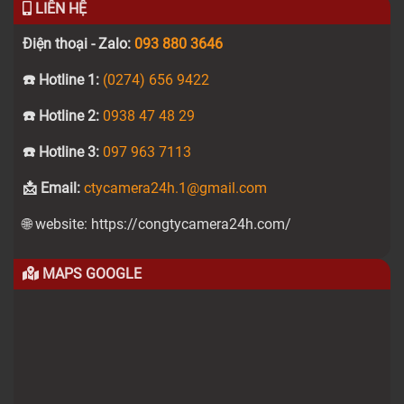
LIÊN HỆ
Điện thoại - Zalo:
093 880 3646
☎️ Hotline 1:
(0274) 656 9422
☎️ Hotline 2:
0938 47 48 29
☎️ Hotline 3:
097 963 7113
📩 Email:
ctycamera24h.1@gmail.com
🌐 website: https://congtycamera24h.com/
MAPS GOOGLE