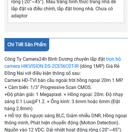
rộng (-20°~45°). Màu trắng hình thức trang nhã dễ
lắp đặt và điều chỉnh, lắp đặt trong nhà. Chưa có
adaptor
Chi Tiết Sản Phẩm
Công Ty Camera24h Bình Dương chuyên lắp đặt
trọn bộ
camera HIKVISION DS-2CE56C0T-IR
(dòng 1MP) Giá Rẻ
Đồng Nai với điều kiện thông số sau:
Camera HD-TVI bán cầu ngoài trời hồng ngoại 20m 1 MP.
+ Cảm biến: 1/3" Progressive Scan CMOS.
+Độ phân giải: 1 Megapixel. + Hồng ngoại: 20m. Độ nhạy
sáng 0.1
Lux@F1.2
. + Ống kính: 3.6mm hoặc 6mm (Đặt
hàng 2.8mm)
+ Hỗ trợ: Bù ngược sáng BLC, Giảm nhiễu DNR, Hồng ngoại
thông minh, Phát hiện chuyển động (Motion Detection).
Nguồn vào 12 VDC. Dải nhiệt hoạt động rộng (-20°~45°).