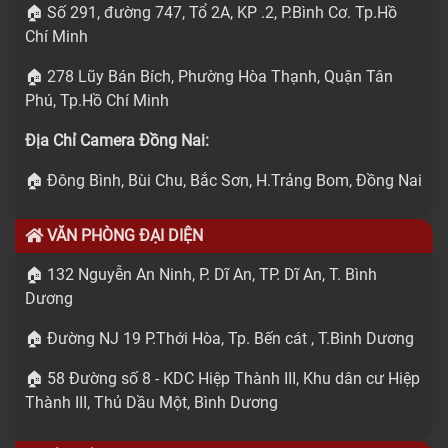
🏠 Số 291, đường 747, Tổ 2A, KP .2, P.Bình Cơ. Tp.Hồ
Chí Minh
🏠 278 Lũy Bán Bích, Phường Hòa Thạnh, Quận Tân
Phú, Tp.Hồ Chí Minh
Địa Chỉ Camera Đồng Nai:
🏠 Đông Bình, Bùi Chu, Bắc Sơn, H.Trảng Bom, Đồng Nai
VĂN PHÒNG ĐẠI DIỆN
🏠 132 Nguyễn An Ninh, P. Dĩ An, TP. Dĩ An, T. Bình
Dương
🏠 Đường NJ 19 P.Thới Hòa, Tp. Bến cát , T.Bình Dương
🏠 58 Đường số 8 - KDC Hiệp Thành III, Khu dân cư Hiệp
Thành III, Thủ Dầu Một, Bình Dương