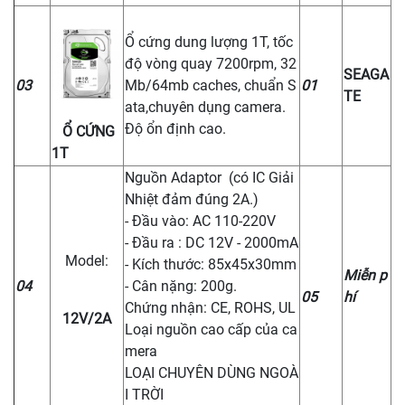
Ổ cứng dung lượng 1T, tốc
độ vòng quay 7200rpm, 32
SEAGA
03
Mb/64mb caches, chuẩn S
01
TE
ata,chuyên dụng camera.
Độ ổn định cao.
Ổ CỨNG
1T
Nguồn Adaptor (có IC Giải
Nhiệt đảm đúng 2A.)
- Đầu vào: AC 110-220V
- Đầu ra : DC 12V - 2000mA
Model:
- Kích thước: 85x45x30mm
Miễn p
04
- Cân nặng: 200g.
05
hí
Chứng nhận: CE, ROHS, UL
12V/2A
Loại nguồn cao cấp của ca
mera
LOẠI CHUYÊN DÙNG NGOÀ
I TRỜI