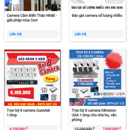
Camera Cảm Biến Thân Nhiệt -
Báo giá camera số lượng nhiều
giải pháp mùa Covi
Liên Hệ
Liên Hệ
Trọn bộ 8 camera Questek
Trọn bộ 8 camera KBvision-
1.0mp
USA 1.0mp cho nhà trọ, văn
phòng
đ
đ
đ
6,100,000
12,200,000
7,900,000