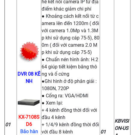
hể kết nối camera IP từ địa
điểm khác giảm chi phí
● Khoảng cách kết nối từ c
amera lên đến 1200m ( đối
với camera 1.0Mp và 1.3M
p khi sử dụng cáp 75-5), 80
0m ( đối với camera 2.0 M
p khi sử dụng cáp 75-5)
● Chuẩn nén hình ảnh: H.2
64 giúp tiết kiệm băng thô
DVR 08 KÊ
ng và ổ cứng
NH
●Ghi hình ở độ phân giải :
1080N, 720P
● Cổng ra: VGA/HDMI
● Xem lại:
+ 4 kênh đồng thời đối với
KX-7108S
đầu 4 kênh
KBVISI
D6
01
+ 1/4/9 kênh đồng thời đối
ON-US
Bảo hàn
với đầu 8 kênh
01