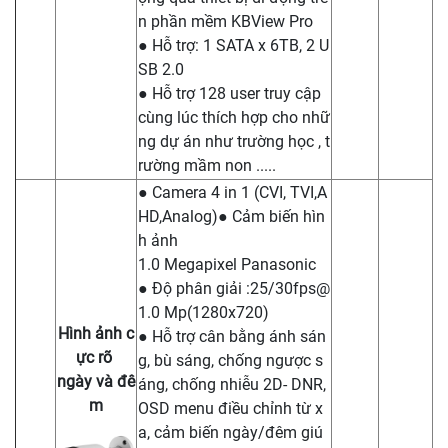
n phần mềm KBView Pro
● Hỗ trợ: 1 SATA x 6TB, 2 U
SB 2.0
● Hỗ trợ 128 user truy cập
cùng lúc thích hợp cho nhữ
ng dự án như trường học , t
rường mầm non .....
● Camera 4 in 1 (CVI, TVI,A
HD,Analog)● Cảm biến hìn
h ảnh
1.0 Megapixel Panasonic
● Độ phân giải :25/
30fps@
1.0
Mp(1280x720)
Hình ảnh c
● Hỗ trợ cân bằng ánh sán
ực rõ
g, bù sáng, chống ngược s
ngày và đê
áng, chống nhiễu 2D- DNR,
m
OSD menu điều chỉnh từ x
a, cảm biến ngày/đêm giú