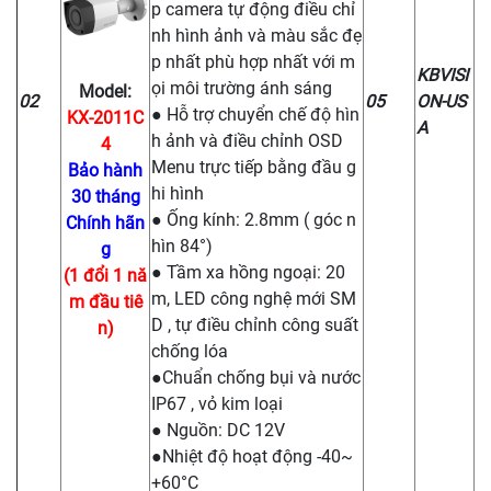
p camera tự động điều chỉ
nh hình ảnh và màu sắc đẹ
p nhất phù hợp nhất với m
KBVISI
ọi môi trường ánh sáng
Model:
02
05
ON-US
● Hỗ trợ chuyển chế độ hìn
KX-2011C
A
h ảnh và điều chỉnh OSD
4
Menu trực tiếp bằng đầu g
Bảo hành
hi hình
30 tháng
● Ống kính: 2.8mm ( góc n
Chính hãn
hìn 84°)
g
● Tầm xa hồng ngoại: 20
(1 đổi 1 nă
m, LED công nghệ mới SM
m đầu tiê
D , tự điều chỉnh công suất
n)
chống lóa
●Chuẩn chống bụi và nước
IP67 , vỏ kim loại
● Nguồn: DC 12V
●Nhiệt độ hoạt động -40~
+60°C