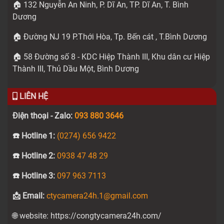
🏠 132 Nguyễn An Ninh, P. Dĩ An, TP. Dĩ An, T. Bình
Dương
🏠 Đường NJ 19 P.Thới Hòa, Tp. Bến cát , T.Bình Dương
🏠 58 Đường số 8 - KDC Hiệp Thành III, Khu dân cư Hiệp
Thành III, Thủ Dầu Một, Bình Dương
LIÊN HỆ
Điện thoại - Zalo:
093 880 3646
☎️ Hotline 1:
(0274) 656 9422
☎️ Hotline 2:
0938 47 48 29
☎️ Hotline 3:
097 963 7113
📩 Email:
ctycamera24h.1@gmail.com
🌐 website: https://congtycamera24h.com/