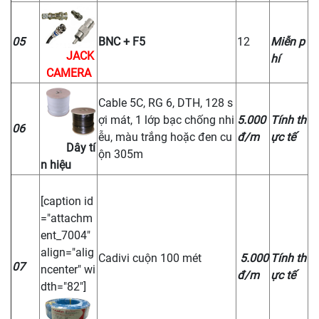
05
BNC + F5
12
Miễn p
JACK
hí
CAMERA
Cable 5C, RG 6, DTH, 128 s
ợi mát, 1 lớp bạc chống nhi
5.000
Tính th
06
ễu, màu trắng hoặc đen cu
đ/m
ực tế
Dây tí
ộn 305m
n hiệu
[caption id
="attachm
ent_7004"
align="alig
Cadivi cuộn 100 mét
5.000
Tính th
07
ncenter" wi
đ/m
ực tế
dth="82"]