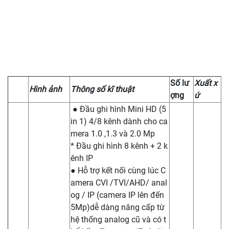
Số lư
Xuất x
Hình ảnh
Thông số kĩ thuật
ợng
ứ
● Đầu ghi hình Mini HD (5
in 1) 4/8 kênh dành cho ca
mera 1.0 ,1.3 và 2.0 Mp
* Đầu ghi hình 8 kênh + 2 k
ênh IP
● Hỗ trợ kết nối cùng lúc C
amera CVI /TVI/AHD/ anal
og / IP (camera IP lên đến
5Mp)dễ dàng nâng cấp từ
hệ thống analog cũ và có t