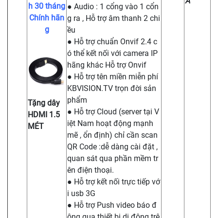
A
h 30 tháng
● Audio : 1 cổng vào 1 cổn
Chính hãn
g ra , Hỗ trợ âm thanh 2 chi
g
ều
● Hỗ trợ chuẩn Onvif 2.4 c
ó thể kết nối với camera IP
hãng khác Hỗ trợ Onvif
● Hỗ trợ tên miền miễn phí
KBVISION.TV trọn đời sản
phẩm
Tặng dây
● Hỗ trợ Cloud (server tại V
HDMI 1.5
iệt Nam hoạt động mạnh
MÉT
mẽ , ổn định) chỉ cần scan
QR Code :dễ dàng cài đặt ,
quan sát qua phần mềm tr
ên điện thoại.
● Hỗ trợ kết nối trực tiếp vớ
i usb 3G
● Hỗ trợ Push video báo đ
ộng qua thiết bị di động trê