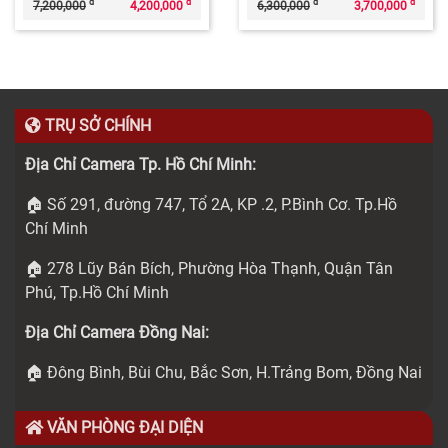
đ
đ
đ
đ
7,200,000
4,200,000
6,300,000
3,700,000
TRỤ SỞ CHÍNH
Địa Chỉ Camera Tp. Hồ Chí Minh:
🏠 Số 291, đường 747, Tổ 2A, KP .2, P.Bình Cơ. Tp.Hồ
Chí Minh
🏠 278 Lũy Bán Bích, Phường Hòa Thạnh, Quận Tân
Phú, Tp.Hồ Chí Minh
Địa Chỉ Camera Đồng Nai:
🏠 Đông Bình, Bùi Chu, Bắc Sơn, H.Trảng Bom, Đồng Nai
VĂN PHÒNG ĐẠI DIỆN