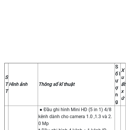
S
X
ố l
S
u
ư
T
Hình ảnh
Thông số kĩ thuật
ất
ợ
T
x
n
ứ
g
● Đầu ghi hình Mini HD (5 in 1) 4/8
kênh dành cho camera 1.0 ,1.3 và 2.
0 Mp