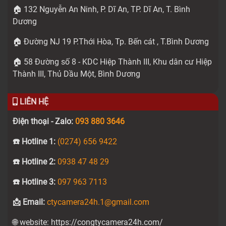
🏠 132 Nguyễn An Ninh, P. Dĩ An, TP. Dĩ An, T. Bình
Dương
🏠 Đường NJ 19 P.Thới Hòa, Tp. Bến cát , T.Bình Dương
🏠 58 Đường số 8 - KDC Hiệp Thành III, Khu dân cư Hiệp
Thành III, Thủ Dầu Một, Bình Dương
LIÊN HỆ
Điện thoại - Zalo:
093 880 3646
☎️ Hotline 1:
(0274) 656 9422
☎️ Hotline 2:
0938 47 48 29
☎️ Hotline 3:
097 963 7113
📩 Email:
ctycamera24h.1@gmail.com
🌐 website: https://congtycamera24h.com/