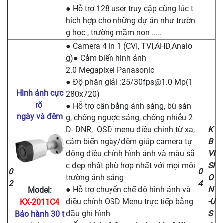
● Hỗ trợ 128 user truy cập cùng lúc t
hích hợp cho những dự án như trườn
g học , trường mầm non .....
● Camera 4 in 1 (CVI, TVI,AHD,Analo
g)● Cảm biến hình ảnh
2.0 Megapixel Panasonic
● Độ phân giải :25/
30fps@1.0
Mp(1
Hình ảnh cực
280x720)
rõ
● Hỗ trợ cân bằng ánh sáng, bù sán
ngày và đêm
g, chống ngược sáng, chống nhiễu 2
D- DNR, OSD menu điều chỉnh từ xa,
K
cảm biến ngày/đêm giúp camera tự
B
động điều chỉnh hình ảnh và màu sắ
VI
c đẹp nhất phù hợp nhất với mọi môi
SI
0
0
trường ánh sáng
O
2
4
● Hỗ trợ chuyển chế độ hình ảnh và
N
Model:
điều chỉnh OSD Menu trực tiếp bằng
-U
KX-2011C4
đầu ghi hình
S
Bảo hành 30 t