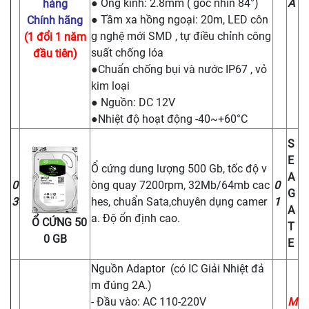
● Ống kính: 2.8mm ( góc nhìn 84°)
A
háng
● Tầm xa hồng ngoại: 20m, LED côn
Chính hãng
g nghệ mới SMD , tự điều chỉnh công
(1 đổi 1 năm
suất chống lóa
đầu tiên)
●Chuẩn chống bụi và nước IP67 , vỏ
kim loại
● Nguồn: DC 12V
●Nhiệt độ hoạt động -40~+60°C
S
E
Ổ cứng dung lượng 500 Gb, tốc độ v
A
0
òng quay 7200rpm, 32Mb/64mb cac
0
G
3
hes, chuẩn Sata,chuyên dụng camer
1
A
a. Độ ổn định cao.
Ổ CỨNG 50
T
0 GB
E
Nguồn Adaptor (có IC Giải Nhiệt đả
m đúng 2A.)
- Đầu vào: AC 110-220V
M