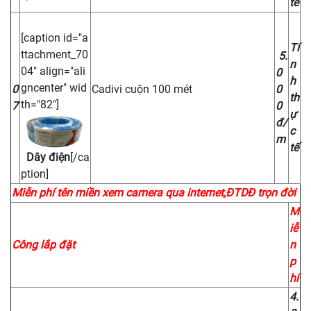
tế
[caption id="a
Tí
ttachment_70
5.
n
04" align="ali
0
h
gncenter" wid
0
Cadivi cuộn 100 mét
0
th
th="82"]
7
0
ự
đ/
c
m
tế
Dây điện
[/ca
ption]
Miễn phí tên miền xem camera qua internet,ĐTDĐ trọn đời
M
iễ
Công lắp đặt
n
p
hí
4.