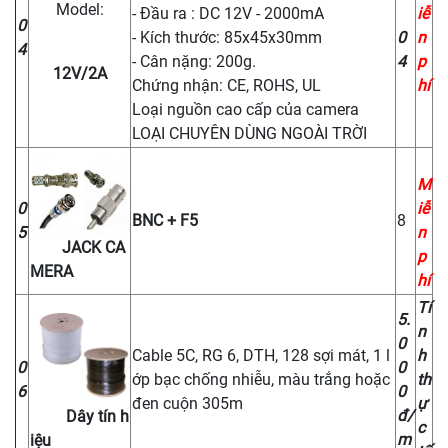
Model:
- Đầu ra : DC 12V - 2000mA
iễ
0
- Kích thước: 85x45x30mm
0
n
4
- Cân nặng: 200g.
4
p
12V/2A
Chứng nhận: CE, ROHS, UL
hí
Loại nguồn cao cấp của camera
LOẠI CHUYÊN DÙNG NGOÀI TRỜI
M
0
iễ
BNC + F5
8
5
n
JACK CA
p
MERA
hí
Tí
5.
n
0
Cable 5C, RG 6, DTH, 128 sợi mát, 1 l
h
0
0
ớp bạc chống nhiễu, màu trắng hoặc
th
6
0
đen cuộn 305m
ự
đ/
Dây tín h
c
m
iệu